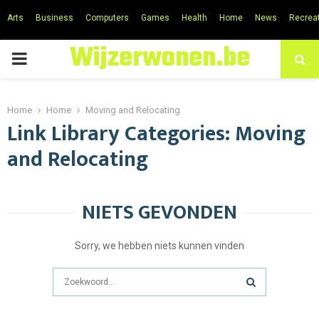
Arts
Business
Computers
Games
Health
Home
News
Recrea
Wijzerwonen.be
PRIMARY
MENU
Home
Home
Moving and Relocating
Link Library Categories:
Moving
and Relocating
NIETS GEVONDEN
Sorry, we hebben niets kunnen vinden
Search
for:
SEARCH