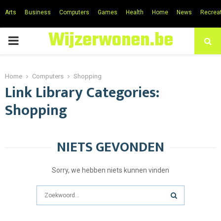
Arts
Business
Computers
Games
Health
Home
News
Recrea
Wijzerwonen.be
PRIMARY
MENU
Home
Computers
Shopping
Link Library Categories:
Shopping
NIETS GEVONDEN
Sorry, we hebben niets kunnen vinden
Search
for:
SEARCH